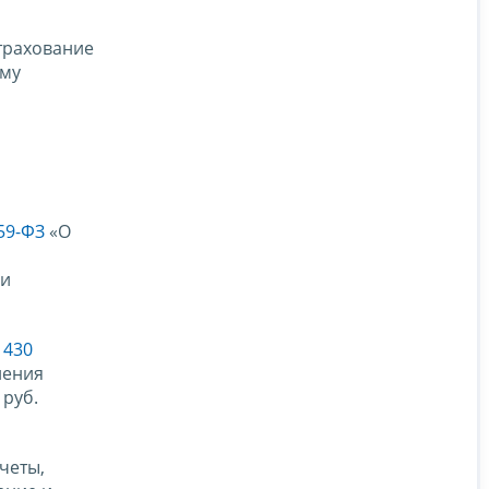
трахование
ему
59-ФЗ
«О
 и
 430
ления
 руб.
четы,