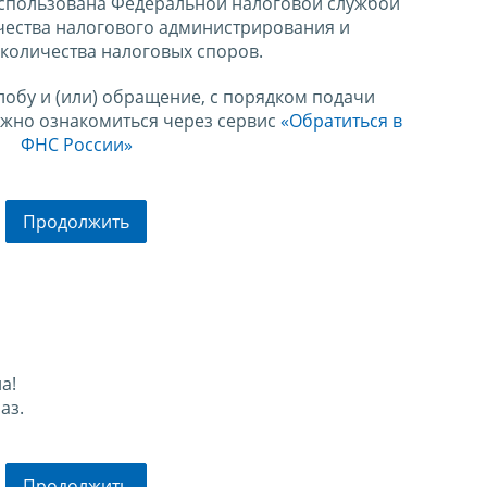
спользована Федеральной налоговой службой
чества налогового администрирования и
количества налоговых споров.
лобу и (или) обращение, с порядком подачи
ожно ознакомиться через сервис
«Обратиться в
ФНС России»
Продолжить
а!
аз.
Продолжить