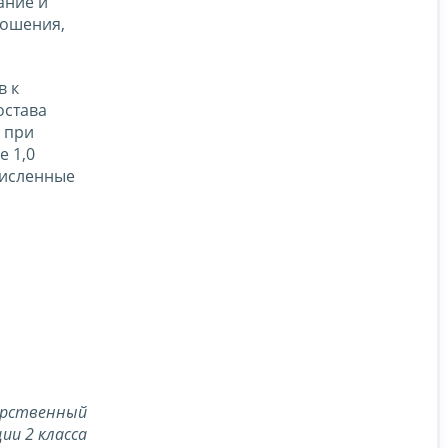
ание и
ношения,
в к
остава
 при
е 1,0
численные
о
арственный
ии 2 класса