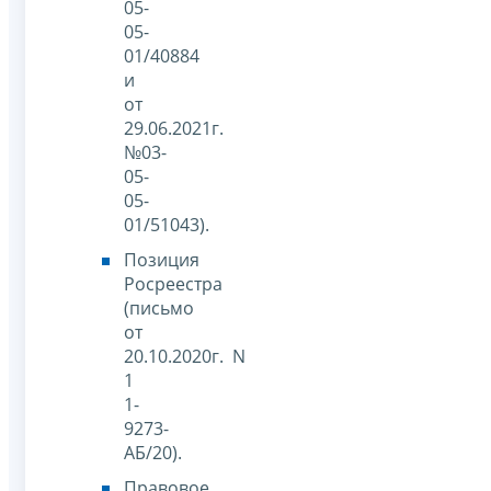
05-
05-
01/40884
и
от
29.06.2021г.
№03-
05-
05-
01/51043).
Позиция
Росреестра
(письмо
от
20.10.2020г. N
1
1-
9273-
АБ/20).
Правовое