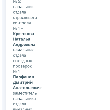
№ 5:
начальник
отдела
отраслевого
контроля
№ 1 –
Крючкова
Наталья
Андреевна
;
начальник
отдела
выездных
проверок
№ 1 –
Парфенов
Дмитрий
Анатольевич
;
заместитель
начальника
отдела
выездных