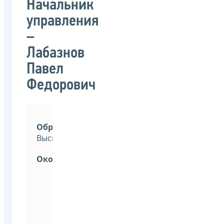
Начальник
управления
–
Лабазнов
Павел
Федорович
Образование:
Высшее.
Окончил:
Волгоградский
государственный
университет
по