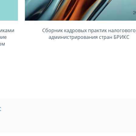
тиками
Сборник кадровых практик налогового
ние
администрирования стран БРИКС
ом
С