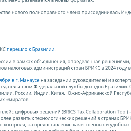
честве нового полноправного члена присоединилась Инд
ИКС
перешло к Бразилии
.
оссии в рамках объединения, определенная решениями,
ов налоговых администраций стран БРИКС в 2024 году в
ября в г. Манаусе
на заседании руководителей и эксперт
седательством Федеральной службы доходов Бразилии.
зилии, России, Индии, Китая, Южно-Африканской Респуб
их Эмиратов.
лейс цифровых решений (BRICS Tax Collaboration Tool) 
олее развитых технологических решений в странах БРИ
о контроля, на предоставление качественных и удобных
родвинутые подходы к работе с большими данными.