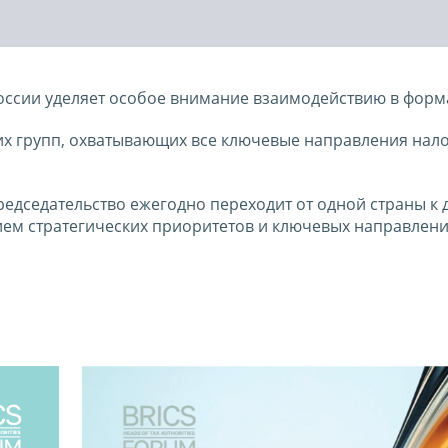
оссии уделяет особое внимание взаимодействию в форм
чих групп, охватывающих все ключевые направления нал
редседательство ежегодно переходит от одной страны к д
ем стратегических приоритетов и ключевых направлени