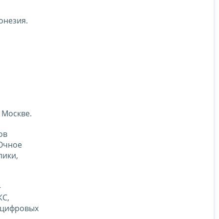
онезия.
 Москве.
ов
 Очное
лики,
–
КС,
 цифровых