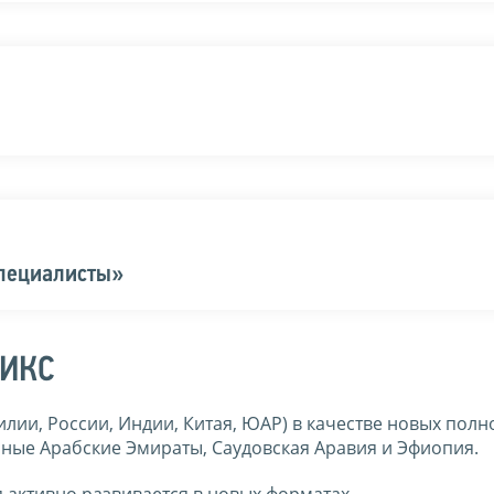
специалисты»
РИКС
илии, России, Индии, Китая, ЮАР) в качестве новых пол
ные Арабские Эмираты, Саудовская Аравия и Эфиопия.
 активно развивается в новых форматах.