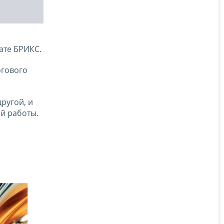
ате БРИКС.
огового
ругой, и
й работы.