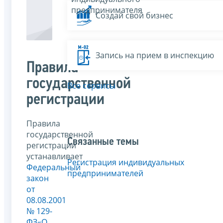
предпринимателя
Создай свой бизнес
Запись на прием в инспекцию
Правила
государственной
Все сервисы
регистрации
Правила
государственной
Связанные темы
регистрации
устанавливает
Регистрация индивидуальных
Федеральный
предпринимателей
закон
от
08.08.2001
№ 129-
ФЗ«О