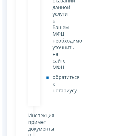
оказании
данной
услуги
в
Вашем
МФЦ
необходимо
уточнить
на
сайте
МФЦ.
обратиться
к
нотариусу.
Инспекция
примет
документы
и