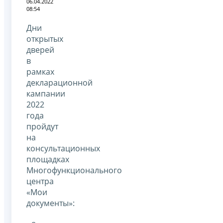
06.04.2022
08:54
Дни
открытых
дверей
в
рамках
декларационной
кампании
2022
года
пройдут
на
консультационных
площадках
Многофункционального
центра
«Мои
документы»: