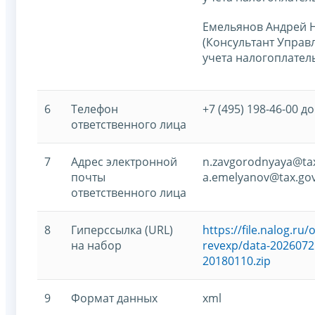
Емельянов Андрей 
(Консультант Управ
учета налогоплател
6
Телефон
+7 (495) 198-46-00 до
ответственного лица
7
Адрес электронной
n.zavgorodnyaya@tax
почты
a.emelyanov@tax.gov
ответственного лица
8
Гиперссылка (URL)
https://file.nalog.r
на набор
revexp/data-2026072
20180110.zip
9
Формат данных
xml