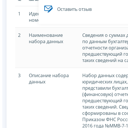
Оставить отзыв
1
Идентификационный
7707329152-revexp
номер
2
Наименование
Сведения о суммах 
набора данных
по данным бухгалте
отчетности организа
предшествующий го
таких сведений на 
3
Описание набора
Набор данных содер
данных
юридических лицах,
представили бухгал
(финансовую) отчетн
предшествующий го
таких сведений. Св
сформированы в соо
Приказом ФНС Росси
2016 года №ММВ-7-