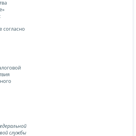
тва
е»
:
е согласно
алоговой
твия
нного
едеральной
вой службы