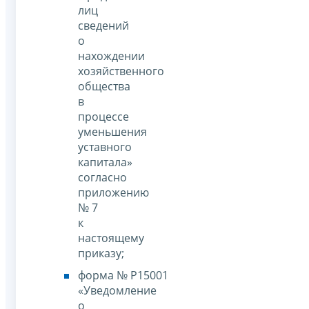
лиц
сведений
о
нахождении
хозяйственного
общества
в
процессе
уменьшения
уставного
капитала»
согласно
приложению
№ 7
к
настоящему
приказу;
форма № Р15001
«Уведомление
о