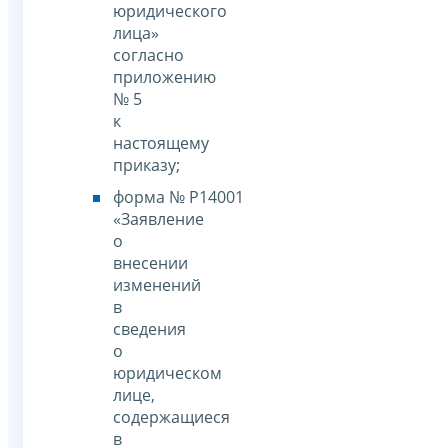
юридического
лица»
согласно
приложению
№ 5
к
настоящему
приказу;
форма № Р14001
«Заявление
о
внесении
изменений
в
сведения
о
юридическом
лице,
содержащиеся
в