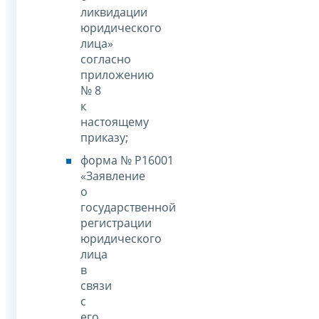
ликвидации
юридического
лица»
согласно
приложению
№ 8
к
настоящему
приказу;
форма № Р16001
«Заявление
о
государственной
регистрации
юридического
лица
в
связи
с
его