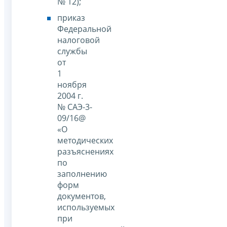
№ 12);
приказ
Федеральной
налоговой
службы
от
1
ноября
2004 г.
№ САЭ-3-
09/16@
«О
методических
разъяснениях
по
заполнению
форм
документов,
используемых
при