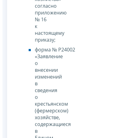
согласно
приложению
№ 16
к
настоящему
приказу;
форма № Р24002
«Заявление
о
внесении
изменений
в
сведения
о
крестьянском
(фермерском)
хозяйстве,
содержащиеся
в
Едином