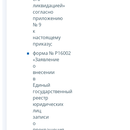
ликвидацией»
согласно
приложению
№ 9
к
настоящему
приказу;
форма № Р16002
«Заявление
о
внесении
в
Единый
государственный
реестр
юридических
лиц
записи
о
прекращения