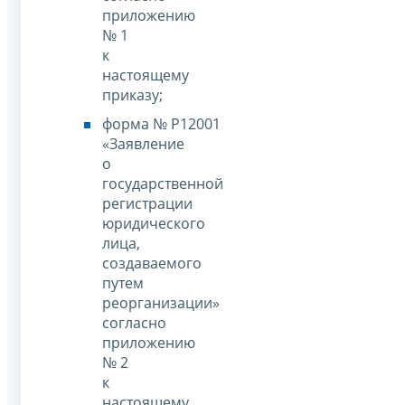
приложению
№ 1
к
настоящему
приказу;
форма № Р12001
«Заявление
о
государственной
регистрации
юридического
лица,
создаваемого
путем
реорганизации»
согласно
приложению
№ 2
к
настоящему