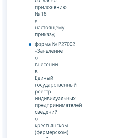
согласно
приложению
№ 18
к
настоящему
приказу;
форма № Р27002
«Заявление
о
внесении
в
Единый
государственный
реестр
индивидуальных
предпринимателей
сведений
о
крестьянском
(фермерском)