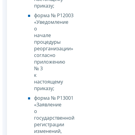
приказу;
форма № Р12003
«Уведомление
о
начале
процедуры
реорганизации»
согласно
приложению
№ 3
к
настоящему
приказу;
форма № Р13001
«Заявление
о
государственной
регистрации
изменений,