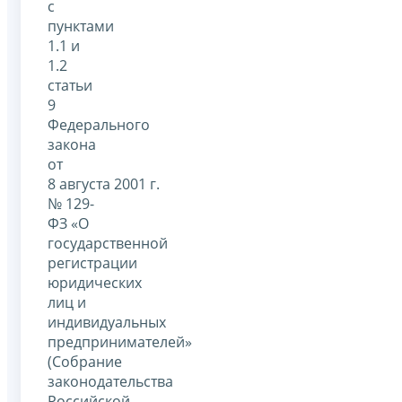
с
пунктами
1.1 и
1.2
статьи
9
Федерального
закона
от
8 августа 2001 г.
№ 129-
ФЗ «О
государственной
регистрации
юридических
лиц и
индивидуальных
предпринимателей»
(Собрание
законодательства
Российской