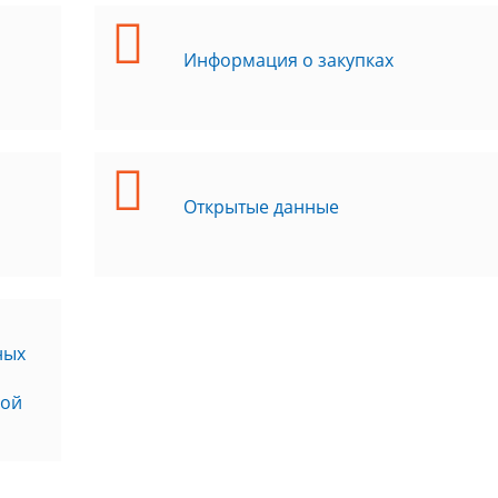
Информация о закупках
Открытые данные
ных
кой