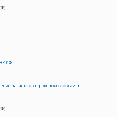
РФ)
 НК РФ
ление расчета по страховым взносам в
РФ)