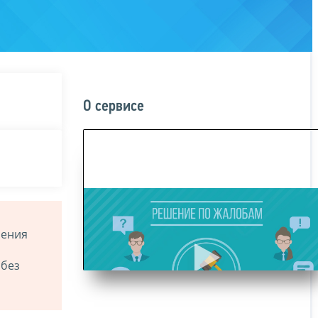
О сервисе
ления
 без