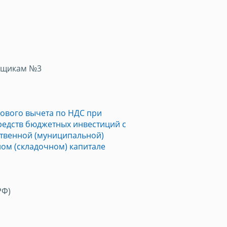
ьщикам №3
гового вычета по НДС при
редств бюджетных инвестиций с
твенной (муниципальной)
ном (складочном) капитале
РФ)