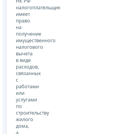
НК РФ
налогоплательщик
имеет
право
на
получение
имущественного
налогового
вычета
в виде
расходов,
связанных
с
работами
или
услугами
по
строительству
жилого
дома,
а