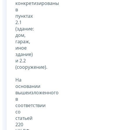
конкретизированы
в
пунктах
2.1
(здание:
дом,
гараж,
иное
здание)
и 2.2
(сооружение).
На
основании
вышеизложенного
в
соответствии
со
статьей
220