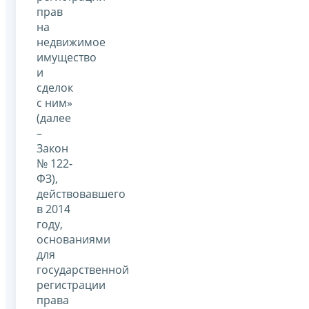
прав
на
недвижимое
имущество
и
сделок
с ним»
(далее
–
Закон
№ 122-
ФЗ),
действовавшего
в 2014
году,
основаниями
для
государственной
регистрации
права