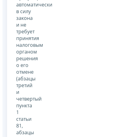
автоматически
в силу
закона
и не
требует
принятия
налоговым
органом
решения
о его
отмене
(абзацы
третий
и
четвертый
пункта
1
статьи
81,
абзацы