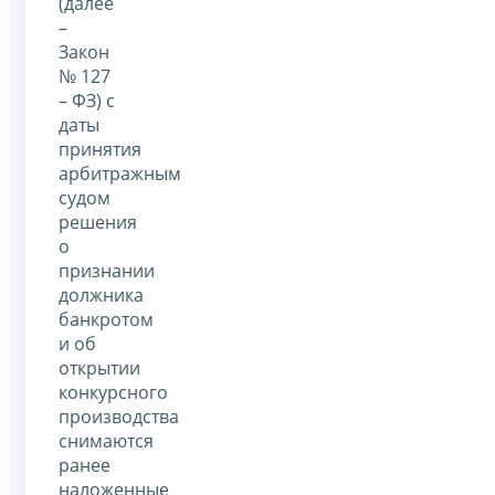
(далее
–
Закон
№ 127
– ФЗ) с
даты
принятия
арбитражным
судом
решения
о
признании
должника
банкротом
и об
открытии
конкурсного
производства
снимаются
ранее
наложенные