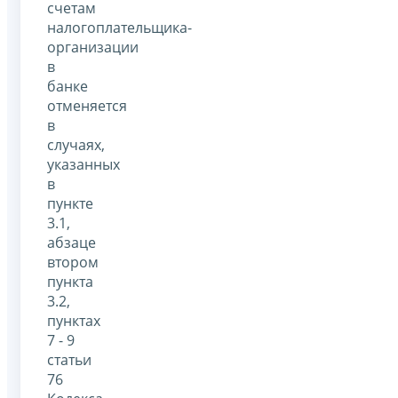
счетам
налогоплательщика-
организации
в
банке
отменяется
в
случаях,
указанных
в
пункте
3.1,
абзаце
втором
пункта
3.2,
пунктах
7 - 9
статьи
76