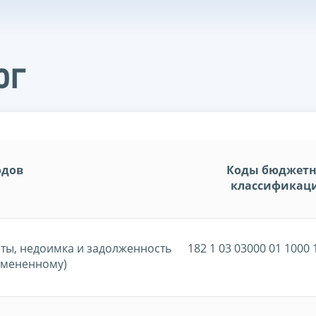
ог
одов
Коды бюджет
классификац
еты, недоимка и задолженность
182 1 03 03000 01 1000 
отмененному)