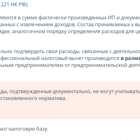
. 221 НК РФ
).
яются в сумме фактически произведенных ИП и докуме
анных с извлечением доходов. Состав принимаемых к в
ядке, аналогичном порядку определения расходов для ц
льно подтвердить свои расходы, связанные с деятельно
офессиональный налоговый вычет производится
в разм
льным предпринимателем от предпринимательской деят
ды, подтвержденные документально, не могут учитыват
установленного норматива.
ют налоговую базу.