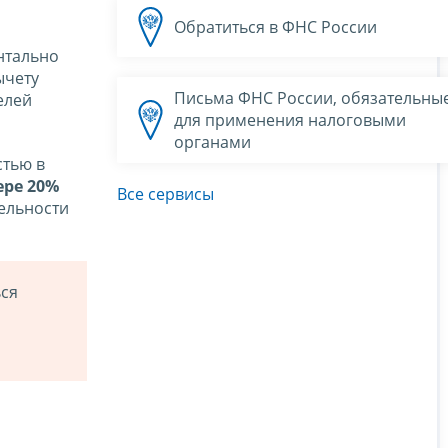
Обратиться в ФНС России
нтально
ычету
Письма ФНС России, обязательны
елей
для применения налоговыми
органами
стью в
ере 20%
Все сервисы
ельности
ься