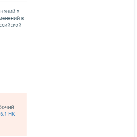
нений в
зменений в
оссийской
абочий
 6.1 НК