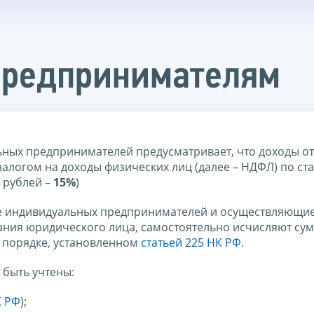
предпринимателям
ых предпринимателей предусматривает, что доходы от
алогом на доходы физических лиц (далее – НДФЛ) по ст
 рублей –
15%
)
ве индивидуальных предпринимателей и осуществляющи
ания юридического лица, самостоятельно исчисляют су
 порядке, установленном
статьей 225 НК РФ
.
 быть учтены:
К РФ
);