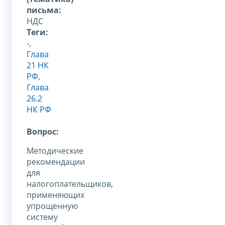
письма:
НДС
Теги:
-,
Глава
21 НК
РФ
,
Глава
26.2
НК РФ
Вопрос:
Методические
рекомендации
для
налогоплательщиков,
применяющих
упрощенную
систему