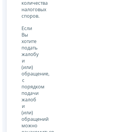
количества
налоговых
споров.
Если
Вы
хотите
подать
жалобу
и
(или)
обращение,
с
порядком
подачи
жалоб
и
(или)
обращений
можно
ознакомиться