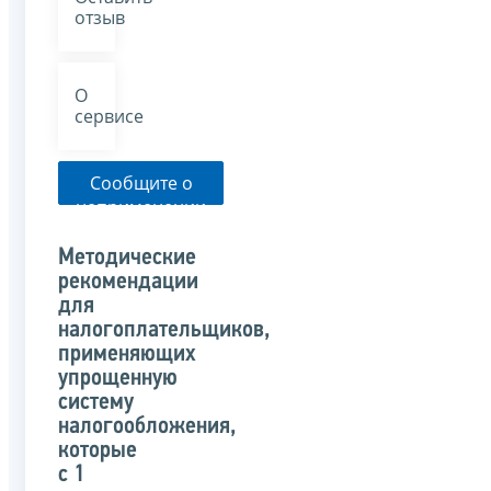
отзыв
О
сервисе
Сообщите о
неприменении
налоговым
органом
Методические
указанного
рекомендации
письма
для
налогоплательщиков,
применяющих
упрощенную
систему
налогообложения,
которые
с 1