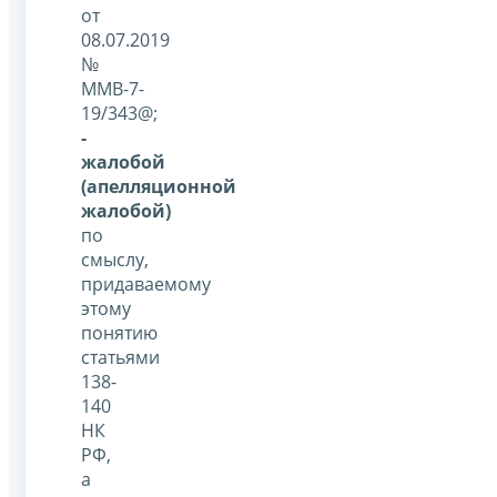
от
08.07.2019
№
ММВ-7-
19/343@;
-
жалобой
(апелляционной
жалобой)
по
смыслу,
придаваемому
этому
понятию
статьями
138-
140
НК
РФ,
а