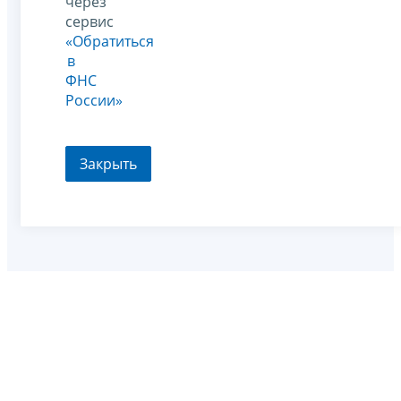
через
сервис
«Обратиться
в
ФНС
России»
Закрыть