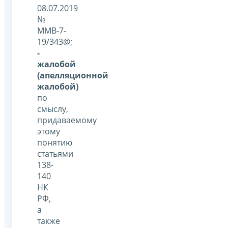
08.07.2019
№
ММВ-7-
19/343@;
-
жалобой
(апелляционной
жалобой)
по
смыслу,
придаваемому
этому
понятию
статьями
138-
140
НК
РФ,
а
также