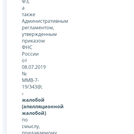
ФЗ,
а
также
Административным
регламентом,
утвержденным
приказом
ФНС
России
от
08.07.2019
№
ММВ-7-
19/343@;
-
жалобой
(апелляционной
жалобой)
по
смыслу,
придаваемому