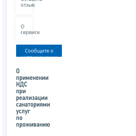
отзыв
О
сервисе
Сообщите о
неприменении
налоговым
органом
О
указанного
применении
письма
НДС
при
реализации
санаториями
услуг
по
проживанию