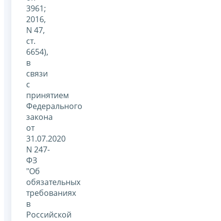
3961;
2016,
N 47,
ст.
6654),
в
связи
с
принятием
Федерального
закона
от
31.07.2020
N 247-
ФЗ
"Об
обязательных
требованиях
в
Российской