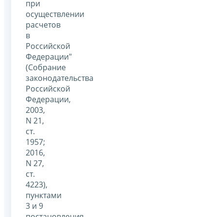
при
осуществлении
расчетов
в
Российской
Федерации"
(Собрание
законодательства
Российской
Федерации,
2003,
N 21,
ст.
1957;
2016,
N 27,
ст.
4223),
пунктами
3 и 9
постановления