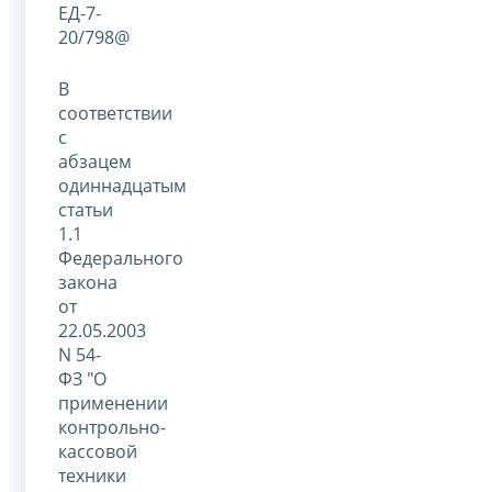
ЕД-7-
20/798@
В
соответствии
с
абзацем
одиннадцатым
статьи
1.1
Федерального
закона
от
22.05.2003
N 54-
ФЗ "О
применении
контрольно-
кассовой
техники