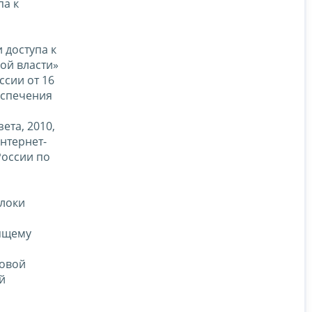
па к
 доступа к
ой власти»
ссии от 16
еспечения
ета, 2010,
нтернет-
России по
блоки
оящему
говой
й