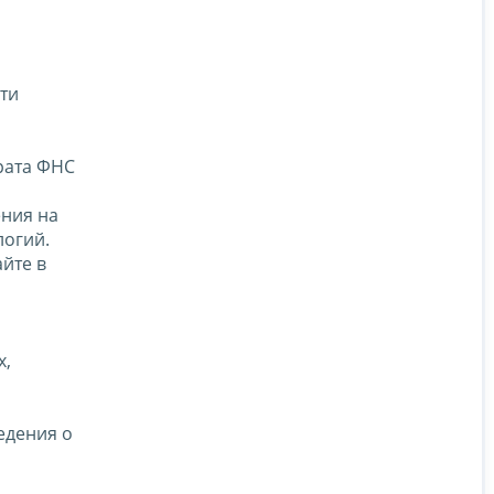
ти
рата ФНС
ения на
логий.
йте в
х,
едения о