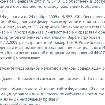
на от 9 февраля 2009 г. № 8-ФЗ «Об обеспечении досту
анов и органов местного самоуправления» (Собрание
 7,
й Федерации от 24 ноября 2009 г. № 953 «Об обеспечении
ийской Федерации и федеральных органов исполнительн
, 2009, № 48, ст. 5832), приказа Минэкономразвития Ро
гическим, программным и лингвистическим средствам об
 органов исполнительной власти» (Зарегистрирован
12.2009, регистрационный номер 15949, Российская газ
ведения и информационного наполнения официального И
его блоки региональной информации управлений ФНС 
нет-сайт) приказываю:
ет-сайте Федеральной налоговой службы, содержащем 
 (далее - Положение) согласно приложению № 1 к наст
нения официального Интернет-сайта Федеральной нало
мации управлений ФНС России по субъектам Российско
ению № 2 к настоящему приказу.
Матвеева) обеспечить: