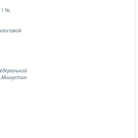
11 №
алоговой
едеральной
В.Мишустин