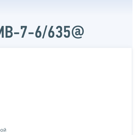
ММВ-7-6/635@
вой