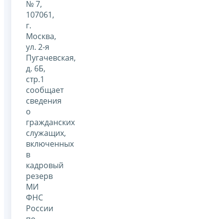
№ 7,
107061,
г.
Москва,
ул. 2-я
Пугачевская,
д. 6Б,
стр.1
сообщает
сведения
о
гражданских
служащих,
включенных
в
кадровый
резерв
МИ
ФНС
России
по