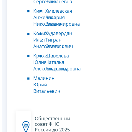
Сергеевич
Витальевна
Ким
Хмелевская
Анжелика
Валерия
Николаевна
Владимировна
Косых
Худавердян
Илья
Тигран
Анатольевич
Оганесович
Крохина
Шевелева
Юлия
Наталья
Александровна
Александровна
Малинин
Юрий
Витальевич
Общественный
совет ФНС
России до 2025