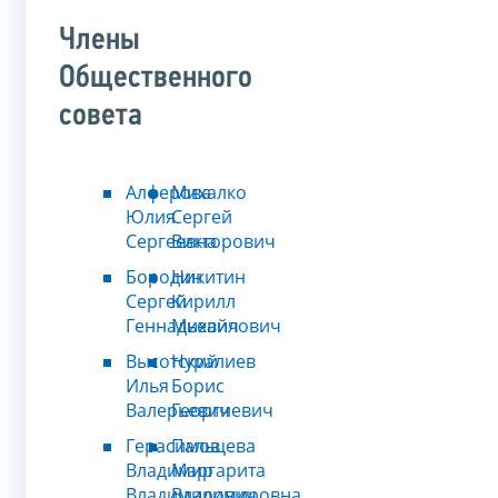
Члены
Общественного
совета
Алферова
Михалко
Юлия
Сергей
Сергеевна
Викторович
Бородин
Никитин
Сергей
Кирилл
Геннадьевич
Михайлович
Высотский
Нуралиев
Илья
Борис
Валерьевич
Георгиевич
Герасимов
Пальцева
Владимир
Маргарита
Владимирович
Владимировна