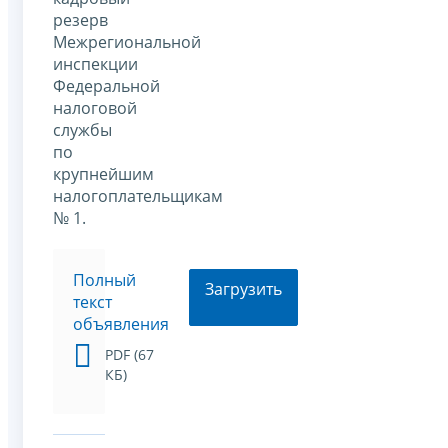
резерв
Межрегиональной
инспекции
Федеральной
налоговой
службы
по
крупнейшим
налогоплательщикам
№ 1.
Полный
Загрузить
текст
объявления
PDF (67
КБ)