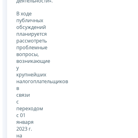
деятельности».
В ходе
публичных
обсуждений
планируется
рассмотреть
проблемные
вопросы,
возникающие
у
крупнейших
налогоплательщиков
в
связи
с
переходом
с 01
января
2023 г.
на