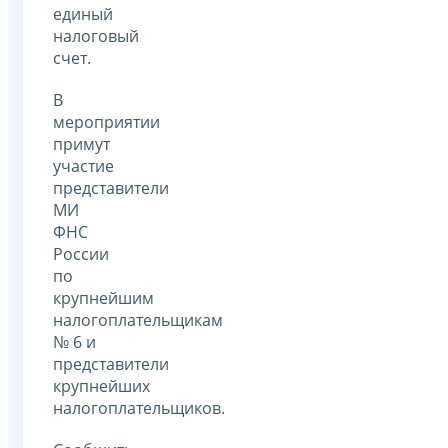
единый
налоговый
счет.
В
мероприятии
примут
участие
представители
МИ
ФНС
России
по
крупнейшим
налогоплательщикам
№ 6 и
представители
крупнейших
налогоплательщиков.