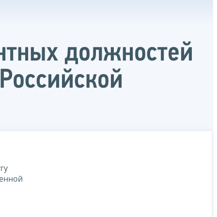
антных должностей
 Российской
гу
венной