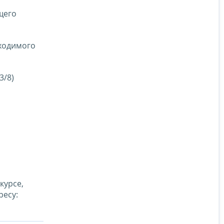
щего
бходимого
3/8)
курсе,
ресу: