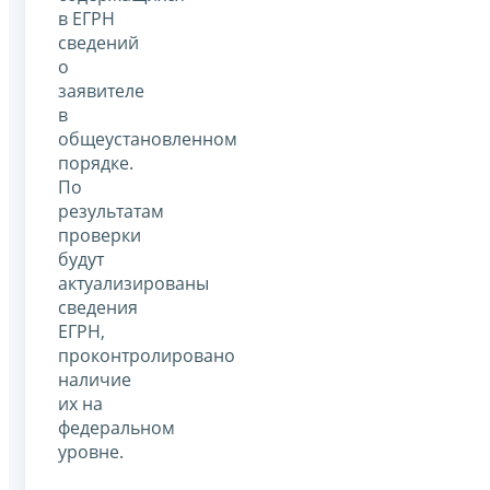
в ЕГРН
сведений
о
заявителе
в
общеустановленном
порядке.
По
результатам
проверки
будут
актуализированы
сведения
ЕГРН,
проконтролировано
наличие
их на
федеральном
уровне.