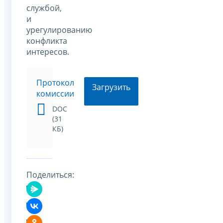
службой,
и
урегулированию
конфликта
интересов.
Протокол
Загрузить
комиссии
DOC
(31
КБ)
Поделиться: