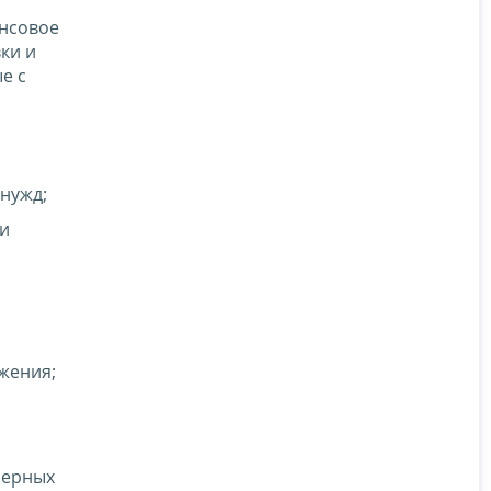
ансовое
ки и
е с
 нужд;
ти
жения;
нерных