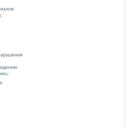
лиалов
;
 нарушения
ведению
ии»;
го