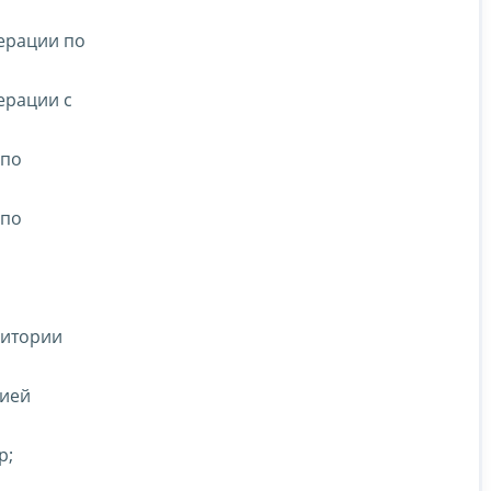
ерации по
ерации с
 по
 по
ритории
цией
р;