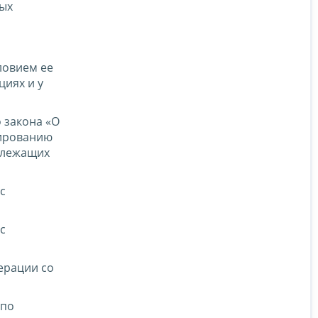
вых
ловием ее
циях и у
 закона «О
сированию
длежащих
с
с
ерации со
 по