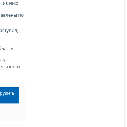
 из них:
равлены по
аступил).
ласти.
й в
тельности
рузить