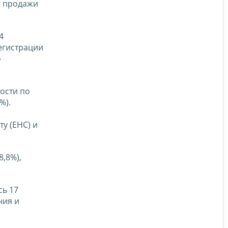
т продажи
4
егистрации
о
ости по
%).
у (ЕНС) и
,8%),
сь 17
ния и