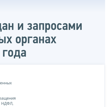
дан и запросами
ых органах
 года
менных
бращения
о НДФЛ,