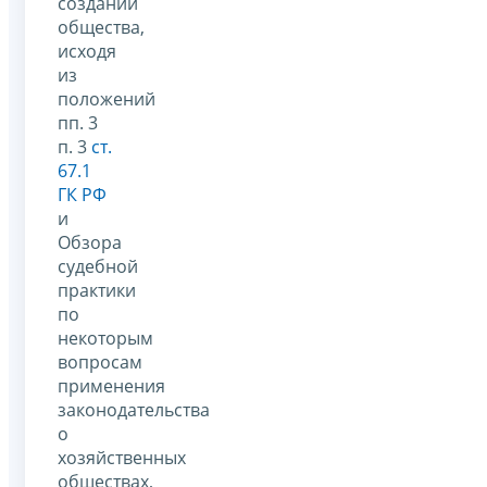
создании
общества,
исходя
из
положений
пп. 3
п. 3
ст.
67.1
ГК РФ
и
Обзора
судебной
практики
по
некоторым
вопросам
применения
законодательства
о
хозяйственных
обществах,