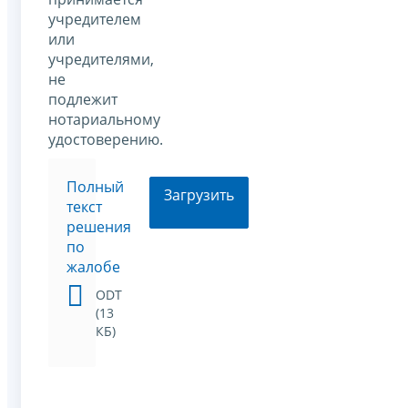
учредителем
или
учредителями,
не
подлежит
нотариальному
удостоверению.
Полный
Загрузить
текст
решения
по
жалобе
ODT
(13
КБ)