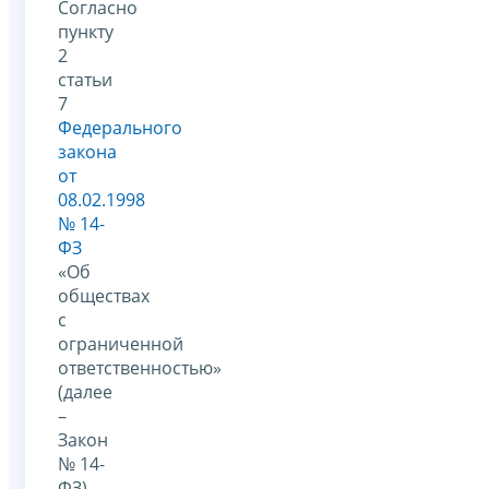
Согласно
пункту
2
статьи
7
Федерального
закона
от
08.02.1998
№ 14-
ФЗ
«Об
обществах
с
ограниченной
ответственностью»
(далее
–
Закон
№ 14-
ФЗ)