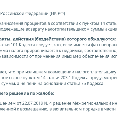
 Российской Федерации (НК РФ)
исления процентов в соответствии с пунктом 14 стать
на подлежащие возврату налогоплательщиком суммы акци
кты, действия (бездействия) которого обжалуются:
татьи 101 Кодекса следует, что, если имеется факт непр
мма налога приравнивается к недоимке, соответственно,
е зависимости от применения иных мер обеспечения ис
ет, что при излишнем возмещении налогоплательщику
ное сырье пунктом 14 статьи 203.1 Кодекса предусмотре
уммы, а не пени на основании статьи 75 Кодекса.
шего решение по жалобе:
ением от 22.07.2019 № 4 решение Межрегиональной ин
вленной к возмещению, в заявительном порядке в части