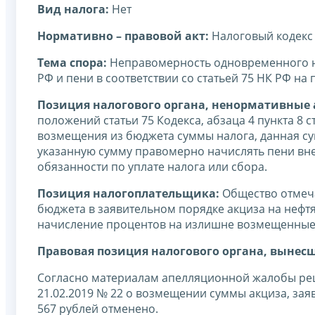
Вид налога:
Нет
Нормативно – правовой акт:
Налоговый кодекс
Тема спора:
Неправомерность одновременного нач
РФ и пени в соответствии со статьей 75 НК РФ 
Позиция налогового органа, ненормативные а
положений статьи 75 Кодекса, абзаца 4 пункта 8 с
возмещения из бюджета суммы налога, данная су
указанную сумму правомерно начислять пени вн
обязанности по уплате налога или сбора.
Позиция налогоплательщика:
Общество отмеча
бюджета в заявительном порядке акциза на нефтя
начисление процентов на излишне возмещенные с
Правовая позиция налогового органа, вынес
Согласно материалам апелляционной жалобы реш
21.02.2019 № 22 о возмещении суммы акциза, зая
567 рублей отменено.