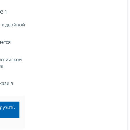
3.1
 к двойной
яется
оссийской
за
казе в
рузить