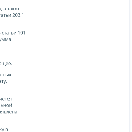
, а также
атьи 203.1
 статьи 101
сумма
ющее.
говых
ту,
яется
льной
аявлена
ку в