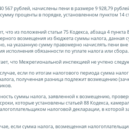
 567 рублей, начислены пени в размере 9 928,79 рублей
умму проценты в порядке, установленном пунктом 14 ст
что из положений статьи 75 Кодекса, абзаца 4 пункта 8
омерного возмещения из бюджета суммы налога, данная 
но, на указанную сумму правомерно начислять пени вне
я исполнения обязанности по уплате налога или сбора.
тает, что Межрегиональной инспекцией не учтено следу
 в случае, если по итогам налогового периода сумма нало
алога, полученная разница подлежит возмещению (заче
иков.
анность суммы налога, заявленной к возмещению, провер
роки, которые установлены статьей 88 Кодекса, камера
алогоплательщиком налоговой декларации, в которой з
лучае, если сумма налога, возмещенная налогоплательщи