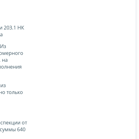
и 203.1 НК
за
Из
авомерного
 на
полнения
 из
но только
спекции от
 суммы 640