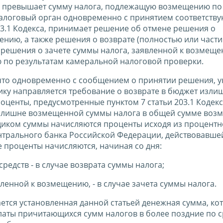
а, превышает сумму налога, подлежащую возмещению по
налоговый орган одновременно с принятием соответств
03.1 Кодекса, принимает решение об отмене решения о
нию, а также решения о возврате (полностью или части
 решения о зачете суммы налога, заявленной к возмеще
 по результатам камеральной налоговой проверки.
, что одновременно с сообщением о принятии решения, 
ьщику направляется требование о возврате в бюджет изли
оценты, предусмотренные пунктом 7 статьи 203.1 Кодекса
излишне возмещенной суммы налога в общей сумме воз
иком суммы начисляются проценты исходя из процентно
нтрального банка Российской Федерации, действовавше
 проценты начисляются, начиная со дня:
редств - в случае возврата суммы налога;
ленной к возмещению, - в случае зачета суммы налога.
нается установленная данной статьей денежная сумма, ко
латы причитающихся сумм налогов в более поздние по 