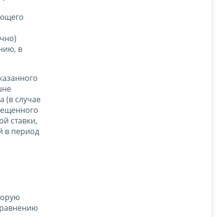
ующего
чно)
нию, в
указанного
шне
 (в случае
мещенного
й ставки,
й в период
торую
сравнению