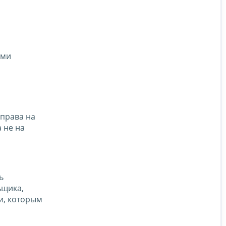
ами
 права на
 не на
ь
ьщика,
и, которым