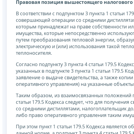
Правовая позиция вышестоящего налогового 
В соответствии с подпунктом 3 пункта 1 статьи 17
совершающей операции со средними дистиллятами
которым принадлежат на праве собственности и
имущества, которые непосредственно используютс
путем преобразования тепловой энергии, образую
электрическую и (или) использования такой теп
теплоносителя.
Согласно подпункту 3 пункта 4 статьи 179.5 Коде
указанных в подпункте 3 пункта 1 статьи 179.5 К
заявление о выдаче свидетельства, а также копи
оперативного управления) на указанные объекты 
Таким образом, из взаимосвязанных положений под
статьи 179.5 Кодекса следует, что для получени
со средними дистиллятами, налогоплательщик до
либо право оперативного управления таким иму
При этом пункт 1 статьи 179.5 Кодекса является
данной норме, а подпункт 3 пункта 4 статьи 179