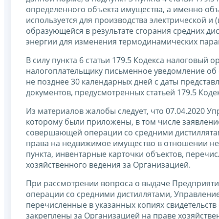
определенного объекта имущества, а именно объ
используется для производства электрической и 
образующейся в результате сгорания средних дис
энергии для изменения термодинамических пара
В силу пункта 6 статьи 179.5 Кодекса налоговый 
налогоплательщику письменное уведомление об о
не позднее 30 календарных дней с даты представ
документов, предусмотренных статьей 179.5 Кодек
Из материалов жалобы следует, что 07.04.2020 Уп
которому были приложены, в том числе заявление
совершающей операции со средними дистиллятами
права на недвижимое имущество в отношении нес
пункта, инвентарные карточки объектов, перечи
хозяйственного ведения за Организацией.
При рассмотрении вопроса о выдаче Предприяти
операции со средними дистиллятами, Управление
перечисленные в указанных копиях свидетельств
закреплены за Организацией на праве хозяйствен