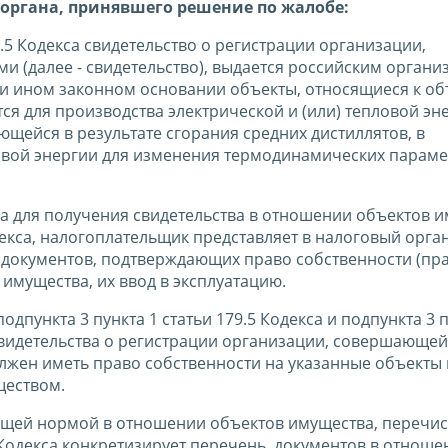
органа, принявшего решение по жалобе:
9.5 Кодекса свидетельство о регистрации организации,
 (далее - свидетельство), выдается российским органи
ли ином законном основании объекты, относящиеся к о
я для производства электрической и (или) тепловой эн
щейся в результате сгорания средних дистиллятов, в
ловой энергии для изменения термодинамических парам
кса для получения свидетельства в отношении объектов 
одекса, налогоплательщик представляет в налоговый орга
и документов, подтверждающих право собственности (пр
имущества, их ввод в эксплуатацию.
пункта 3 пункта 1 статьи 179.5 Кодекса и подпункта 3 п
я свидетельства о регистрации организации, совершающе
лжен иметь право собственности на указанные объекты
ществом.
 общей нормой в отношении объектов имущества, перечи
.5 Кодекса конкретизирует перечень документов в отноше