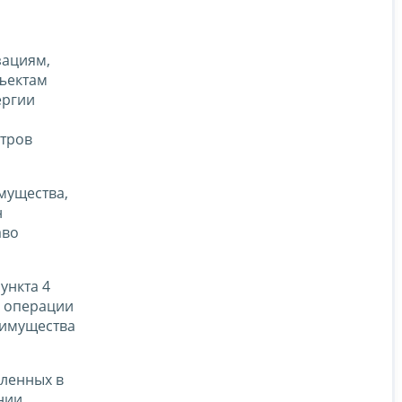
зациям,
бъектам
ергии
етров
имущества,
н
аво
ункта 4
й операции
 имущества
сленных в
нии