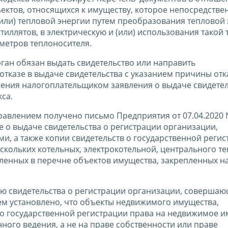
ектов, относящихся к имуществу, которое непосредстве
(или) тепловой энергии путем преобразования тепловой 
тиллятов, в электрическую и (или) использования такой
метров теплоносителя.
орган обязан выдать свидетельство или направить
тказе в выдаче свидетельства с указанием причины отка
ления налогоплательщиком заявления о выдаче свидетел
са.
равлением получено письмо Предприятия от 07.04.2020 №
 о выдаче свидетельства о регистрации организации,
, а также копии свидетельств о государственной регис
кольких котельных, электрокотельной, центрального т
сленных в перечне объектов имущества, закрепленных н
ю свидетельства о регистрации организации, соверша
м установлено, что объекты недвижимого имущества,
 о государственной регистрации права на недвижимое и
ного ведения, а не на праве собственности или праве