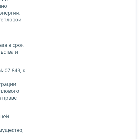
нно
энергии,
 тепловой
за в срок
ьства и
 07-843, к
трации
еплового
а праве
ющей
мущество,