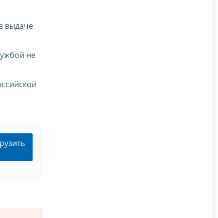
в выдаче
лужбой не
оссийской
рузить