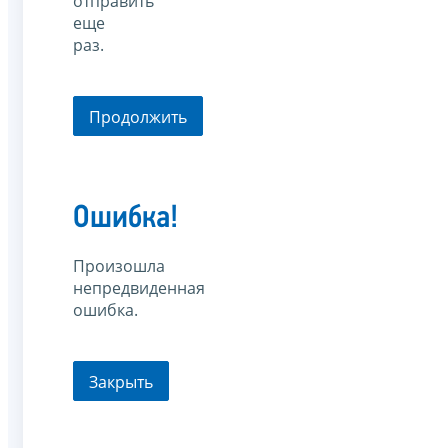
отправить
еще
раз.
Продолжить
Ошибка!
Произошла
непредвиденная
ошибка.
Закрыть