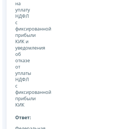
на
уплату
НДФЛ
с
фиксированной
прибыли
КИК и
уведомления
об
отказе
от
уплаты
НДФЛ
с
фиксированной
прибыли
КИК
Ответ:
Федеральная