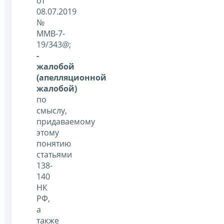
от
08.07.2019
№
ММВ-7-
19/343@;
-
жалобой
(апелляционной
жалобой)
по
смыслу,
придаваемому
этому
понятию
статьями
138-
140
НК
РФ,
а
также