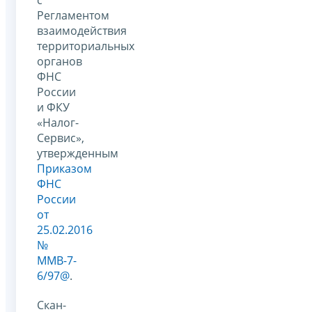
с
Регламентом
взаимодействия
территориальных
органов
ФНС
России
и ФКУ
«Налог-
Сервис»,
утвержденным
Приказом
ФНС
России
от
25.02.2016
№
ММВ-7-
6/97@
.
Скан-