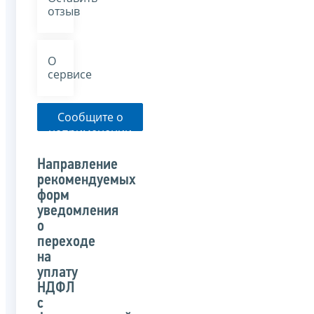
отзыв
О
сервисе
Сообщите о
неприменении
налоговым
органом
Направление
указанного
рекомендуемых
письма
форм
уведомления
о
переходе
на
уплату
НДФЛ
с