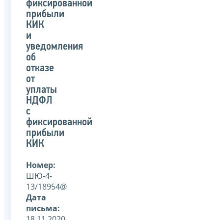
фиксированной
прибыли
КИК
и
уведомления
об
отказе
от
уплаты
НДФЛ
с
фиксированной
прибыли
КИК
Номер:
ШЮ-4-
13/18954@
Дата
письма:
18.11.2020