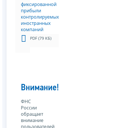
фиксированной
прибыли
контролируемых
иностранных
компаний
PDF (79 КБ)
Внимание!
ФНС
России
обращает
внимание
пользователей