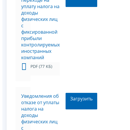
переходе на
уплату налога на
доходы
физических лиц
с
фиксированной
прибыли
контролируемых
иностранных
компаний
PDF (77 КБ)
Уведомления об
Загрузить
отказе от уплаты
налога на
доходы
физических лиц
с