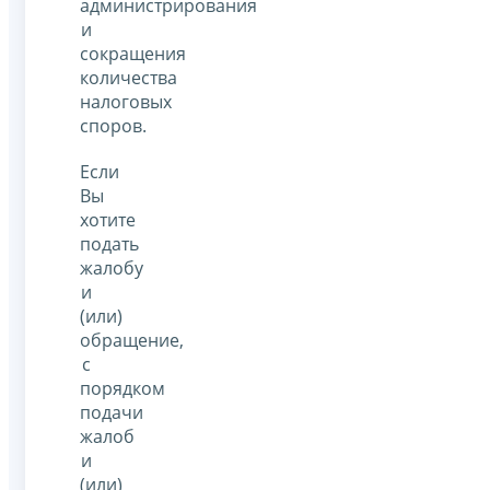
администрирования
и
сокращения
количества
налоговых
споров.
Если
Вы
хотите
подать
жалобу
и
(или)
обращение,
с
порядком
подачи
жалоб
и
(или)