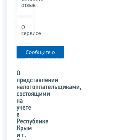
отзыв
О
сервисе
Сообщите о
неприменении
налоговым
органом
О
указанного
представлении
письма
налогоплательщиками,
состоящими
на
учете
в
Республике
Крым
и г.