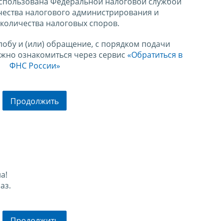
спользована Федеральной налоговой службой
чества налогового администрирования и
количества налоговых споров.
лобу и (или) обращение, с порядком подачи
ожно ознакомиться через сервис
«Обратиться в
ФНС России»
Продолжить
а!
аз.
Продолжить