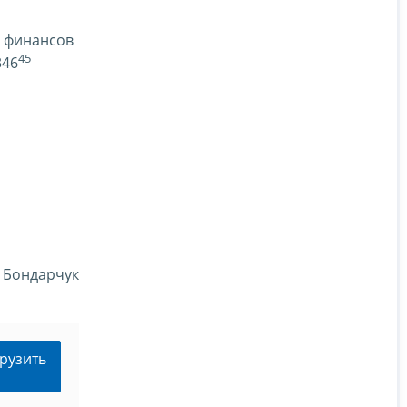
а финансов
45
346
. Бондарчук
рузить