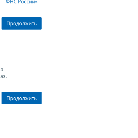
ФНС России»
Продолжить
а!
аз.
Продолжить