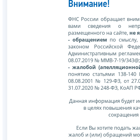
Внимание!
ФНС России обращает внима
вами сведения о непр
размещенного на сайте,
не я
- обращением
по смыслу,
законом Российской Фед
Административным регламе
08.07.2019 № ММВ-7-19/343@;
- жалобой (апелляционно
понятию статьями 138-140
08.08.2001 № 129-ФЗ, от 27.
31.07.2020 № 248-ФЗ, КоАП Р
Данная информация будет и
в целях повышения ка
сокращения 
Если Вы хотите подать жа
жалоб и (или) обращений м