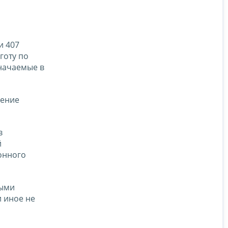
и 407
готу по
значаемые в
ление
в
й
ионного
ными
и иное не