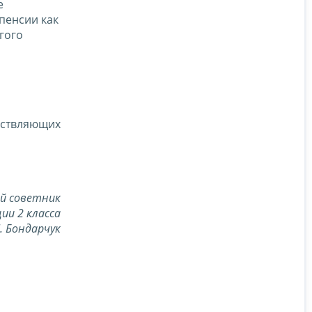
е
пенсии как
гого
ествляющих
й советник
ии 2 класса
Л. Бондарчук