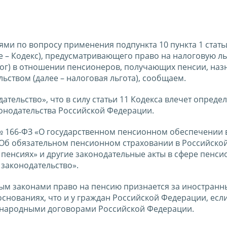
ми по вопросу применения подпункта 10 пункта 1 стать
 – Кодекс), предусматривающего право на налоговую ль
алог) в отношении пенсионеров, получающих пенсии, на
ством (далее – налоговая льгота), сообщаем.
тельство», что в силу статьи 11 Кодекса влечет опреде
конодательства Российской Федерации.
 № 166-ФЗ «О государственном пенсионном обеспечении 
 «Об обязательном пенсионном страховании в Российско
х пенсиях» и другие законодательные акты в сфере пенс
законодательство».
ым законами право на пенсию признается за иностран
основаниях, что и у граждан Российской Федерации, есл
народными договорами Российской Федерации.