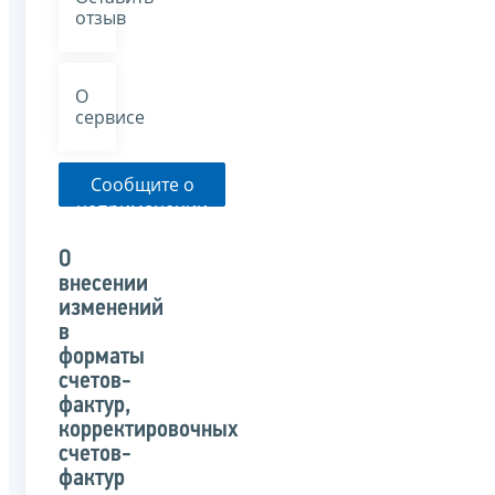
отзыв
О
сервисе
Сообщите о
неприменении
налоговым
органом
О
указанного
внесении
письма
изменений
в
форматы
счетов-
фактур,
корректировочных
счетов-
фактур