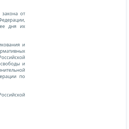
о
закона от
 Федерации,
нее дня их
икования и
ормативных
Российской
 свободы и
лнительной
дерации по
 Российской