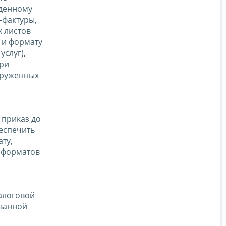
жденному
-фактуры,
х листов
 и формату
слуг),
при
груженных
 приказ до
беспечить
ту,
 форматов
алоговой
ованной