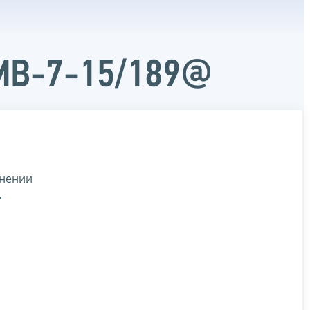
ММВ-7-15/189@
енении
,