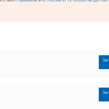
Заг
Заг