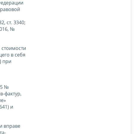
 Федерации
правовой
й
, ст. 3340;
016, №
и стоимости
его в себя
) при
15 №
в-фактур,
ме»
641) и
ки вправе
та-