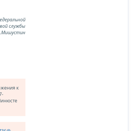
едеральной
вой службы
В.Мишустин
ожения к
7-
Минюсте
/736@