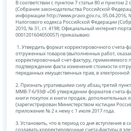
В соответствии с пунктом 7 статьи 80 и пунктом 
(Собрание законодательства Российской Федераци
информации http://www.pravo.gov.ru, 05.04.2016, 
Налогового кодекса Российской Федерации (Собра
2010, № 31, ст. 4198; Официальный интернет-порт
0001201604050057) приказываю:
1. Утвердить формат корректировочного счета-ф
отгруженных товаров (выполненных работ, оказа
корректировочный счет-фактуру, применяемого пр
подтверждении факта изменения стоимости отгру
переданных имущественных прав, в электронной
2. Признать утратившими силу абзац третий пунк
ММВ-7-6/93@ «Об утверждении форматов счета-фа
книги покупок и книги продаж, дополнительных л
(зарегистрирован Министерством юстиции Россий
приложение № 2 к нему с 1 июля 2017 года.
3. Установить, что в период со дня вступления в
создавать корректировочные счета-фактуры в эл