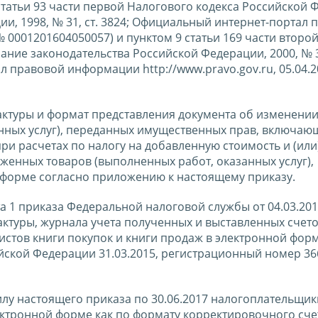
2 статьи 93 части первой Налогового кодекса Российской
и, 1998, № 31, ст. 3824; Официальный интернет-портал 
№ 0001201604050057) и пунктом 9 статьи 169 части второ
ние законодательства Российской Федерации, 2000, № 32
ал правовой информации http://www.pravo.gov.ru, 05.04.2
актуры и формат представления документа об изменени
нных услуг), переданных имущественных прав, включающ
и расчетах по налогу на добавленную стоимость и (или
женных товаров (выполненных работ, оказанных услуг),
 форме согласно приложению к настоящему приказу.
та 1 приказа Федеральной налоговой службы от 04.03.20
ктуры, журнала учета полученных и выставленных счето
истов книги покупок и книги продаж в электронной фор
ской Федерации 31.03.2015, регистрационный номер 36
 силу настоящего приказа по 30.06.2017 налогоплательщи
ектронной форме как по формату корректировочного сче