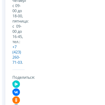
четверг
с 09-
00 до
18-00,
пятница:
с 09-
00 до
16-45,
тел.:
+7
(423)
260-
71-03
.
Поделиться: