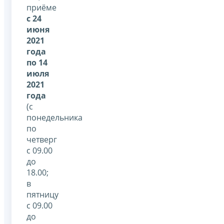
приёме
с 24
июня
2021
года
по 14
июля
2021
года
(с
понедельника
по
четверг
с 09.00
до
18.00;
в
пятницу
с 09.00
до