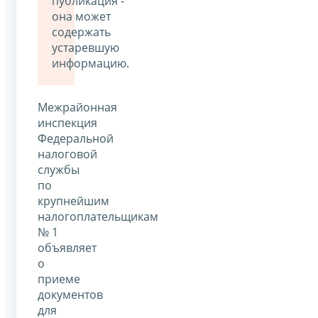
публикация -
она может
содержать
устаревшую
информацию.
Межрайонная
инспекция
Федеральной
налоговой
службы
по
крупнейшим
налогоплательщикам
№ 1
объявляет
о
приеме
документов
для