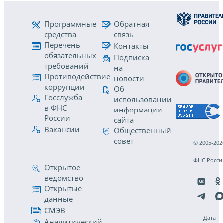
Программные
Обратная
средства
связь
Перечень
Контакты
обязательных
Подписка
требований
на
Противодействие
новости
коррупции
Об
Госслужба
использовании
в ФНС
информации
России
сайта
Вакансии
Общественный
совет
© 2005-202
ФНС Росси
Открытое
ведомство
Открытые
данные
СМЭВ
Дата
Аналитический