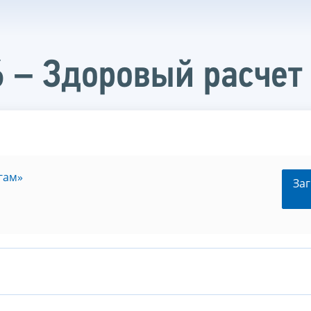
 – Здоровый расчет
гам»
Заг