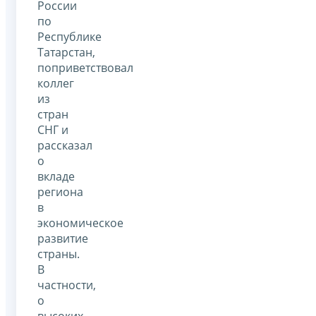
России
по
Республике
Татарстан,
поприветствовал
коллег
из
стран
СНГ и
рассказал
о
вкладе
региона
в
экономическое
развитие
страны.
В
частности,
о
высоких