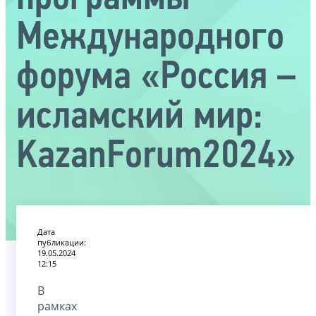
Международного
форума «Россия –
исламский мир:
KazanForum2024»
Дата
публикации:
19.05.2024
12:15
В
рамках