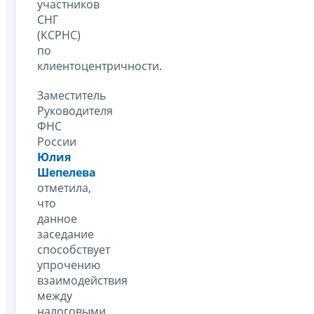
участников
СНГ
(КСРНС)
по
клиентоцентричности.
Заместитель
Руководителя
ФНС
России
Юлия
Шепелева
отметила,
что
данное
заседание
способствует
упрочению
взаимодействия
между
налоговыми