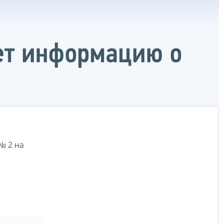
ет информацию о
№ 2 на
и