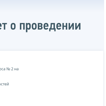
ет о проведении
рса № 2 на
остей