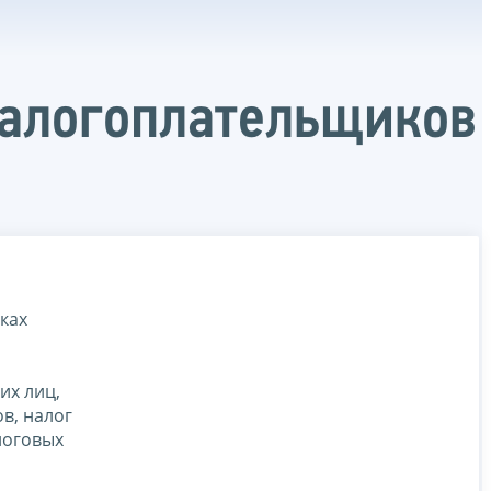
налогоплательщиков
ках
их лиц,
в, налог
логовых