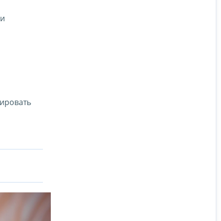
ри
ировать