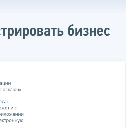
трировать бизнес
рации
Госключ».
еса
»
жет и с
приложении
лектронную