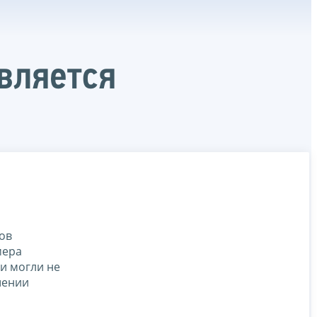
вляется
ов
мера
ки могли не
ошении