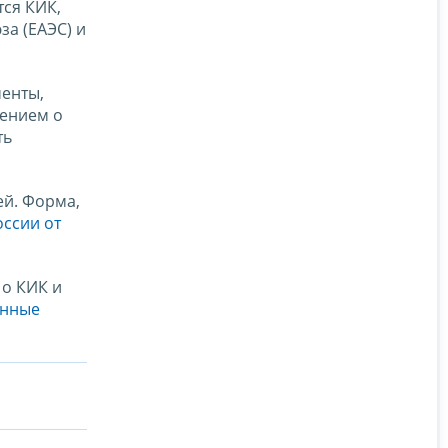
ся КИК,
за (ЕАЭС) и
менты,
лением о
ть
ей. Форма,
ссии от
о КИК и
анные