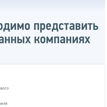
одимо представить
ранных компаниях
ового
реля