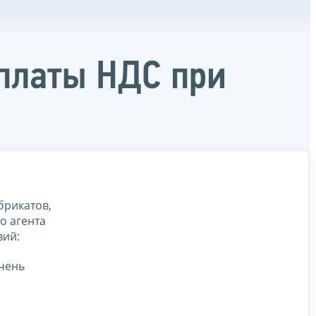
уплаты НДС при
брикатов,
о агента
вий:
чень