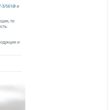
7-3/561@
и
ции, то
есть
одукции и